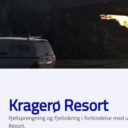
Kragerø Resort
Fjellsprengning og Fjellsikring i forbindelse med 
Resort.