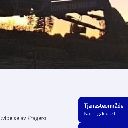
Tjenesteområde
Næring/Industri
utvidelse av Kragerø