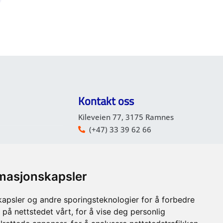
Kontakt oss
Kileveien 77, 3175 Ramnes
(+47) 33 39 62 66
post@kjellfoss.no
rmasjonskapsler
kapsler og andre sporingsteknologier for å forbedre
er
 på nettstedet vårt, for å vise deg personlig