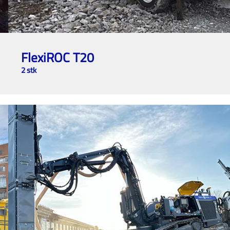
FlexiROC T20
2 stk