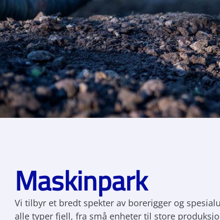
Maskinpark
Vi tilbyr et bredt spekter av borerigger og spesialu
alle typer fjell, fra små enheter til store produksj