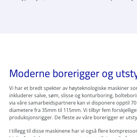
Moderne borerigger og utstyr
Vi har et bredt spekter av høyteknologiske maskiner som e
inkluderer salve, søm, slisse og konturboring, boltebo
via våre samarbeidspartnere kan vi disponere opptil 70
diametere fra 35mm til 115mm. Vi tilbyr fem forskjellige
produksjonsrigger. De fleste av våre borerigger er uts
I tillegg til disse maskinene har vi også flere kompresso