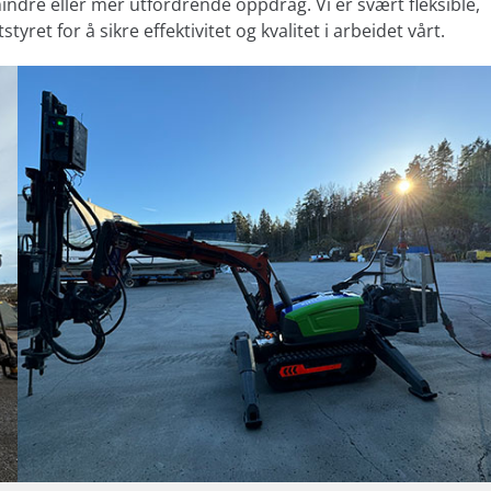
indre eller mer utfordrende oppdrag. Vi er svært fleksible,
styret for å sikre effektivitet og kvalitet i arbeidet vårt.