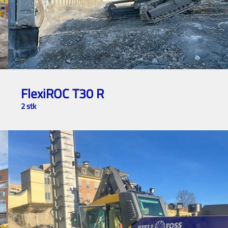
FlexiROC T30 R
2 stk