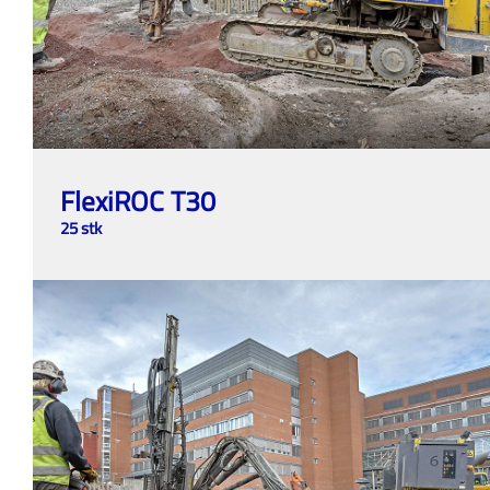
FlexiROC T30
25 stk