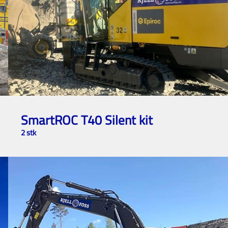
SmartROC T40 Silent kit
2 stk