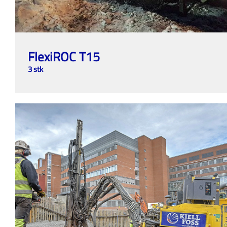
FlexiROC T15
3 stk