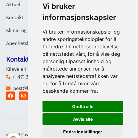
Aktuelt
Vi bruker
informasjonskapsler
Kontakt
Klima- og miljørapport
Vi bruker informasjonskapsler og
andre sporingsteknologier for å
Åpenhetsloven - Rutiner
forbedre din nettleseropplevelse
på nettstedet vårt, for å vise deg
Kontakt oss
personlig tilpasset innhold og
målrettede annonser, for å
Kileveien 77, 3175 Ramnes
analysere nettstedstrafikken vår
(+47) 33 39 62 66
og for å forstå hvor våre
post@kjellfoss.no
besøkende kommer fra.
Godta alle
Avvis alle
Endre innstillinger
© Kjell Foss AS