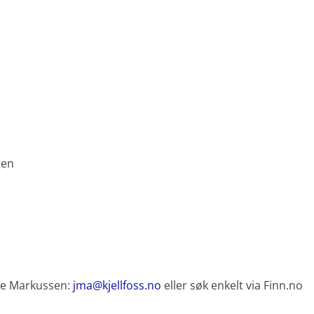
gen
lie Markussen:
jma@kjellfoss.no
eller søk enkelt via Finn.no