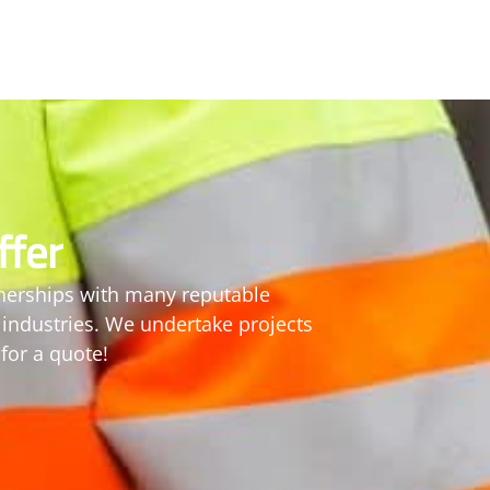
ffer
tnerships with many reputable
g industries. We undertake projects
for a quote!