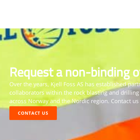
Request a non-binding o
Over the years, Kjell Foss AS has established par
collaborators within the rock blasting and drillin
across Norway and the Nordic region. Contact us 
CONTACT US