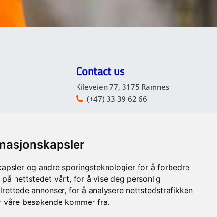
Contact us
Kileveien 77, 3175 Ramnes
(+47) 33 39 62 66
post@kjellfoss.no
rmasjonskapsler
ental Report
kapsler og andre sporingsteknologier for å forbedre
ocedures
 på nettstedet vårt, for å vise deg personlig
lrettede annonser, for å analysere nettstedstrafikken
or våre besøkende kommer fra.