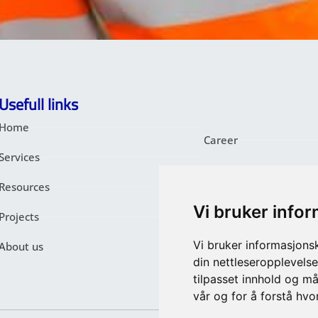
Usefull links
Home
Career
Services
News
Resources
Contact
Vi bruker info
Projects
Climate and Environm
Vi bruker informasjons
About us
Transparency Act – Pr
din nettleseropplevelse
tilpasset innhold og må
vår og for å forstå hv