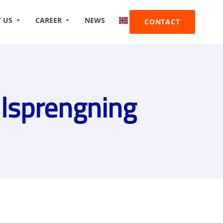
 US
CAREER
NEWS
CONTACT
llsprengning